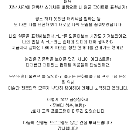
어요
.
지난 시간에 진행한 스케치를 바탕으로 내 얼굴 팝아트로 표현하기
!
평소 하지 못했던 머리색을 칠하는 등
또 다른 나를 표현해보며 새로운 나의 모습을 꿈꿔보았답니다
.
나의 얼굴을 표현해보면서
, “
나
”
를 되돌아보는 시간도 가져보았어요
.
나의 인생 속
“
나
”
라는 존재에 의미에 대해 생각하며
지금까지 살아온 나에게 따뜻한 칭찬 한마디를 건네기도 했어요
.
놀라운 집중력을 보여준 멋진 시니어 아티스트들
!
다채롭고 재미있는 팝아트 작품들이 탄생했어요
.
모산조형미술관은 늘 유익하고 즐거운 문화예술교육 프로그램 운영
을 위해
미술관 전문인력 모두가 부단히 참여하며 언제나 노력하고 있답니다
.
이렇게
2023
금상첨화제
<
꽃보다 청춘
,
보령
]>
2
회차 교육 프로그램이 마무리 되었습니다
.
다음에 진행될 프로그램도 많은 관심 부탁드립니다
.
감사합니다
!