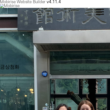
Mobirise Website Builder
v4.11.4
금상첨화