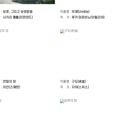
 :
보호, 그리고 보호받음
작품명 :
무제(Untitle)
 :
사카리 펠톨라(핀란드)
작 가 :
루카 마로비노(이탈리아)
 :
연합의 창
작품명 :
구도(求道)
 :
이안(스웨덴)
작 가 :
자야(스위스)