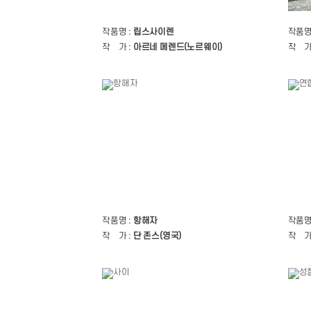
작품명 :
립스사이렌
작품명
작 가 :
아르네 메렌드(노르웨이)
작 가
작품명 :
항해자
작품명
작 가 :
단 존스(영국)
작 가