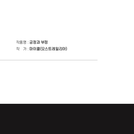
작품명 :
긍정과 부정
작 가 :
마이클(오스트레일리아)