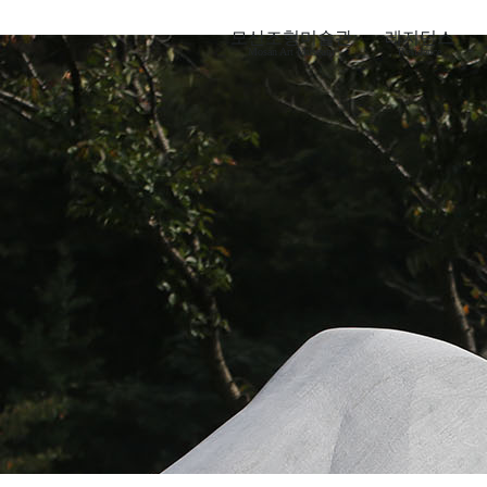
모산조형미술관
레지던스
Mosan Art Museum
Residence