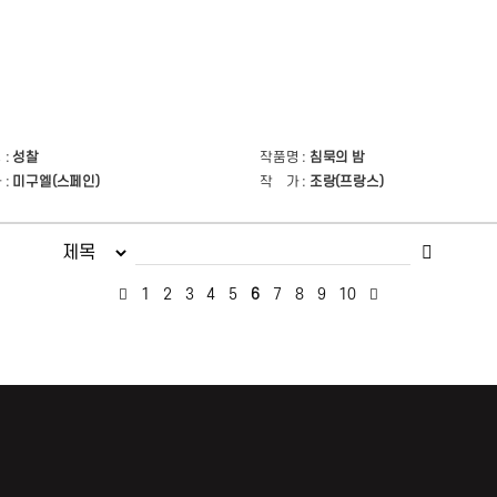
 :
성찰
작품명 :
침묵의 밤
 :
미구엘(스페인)
작 가 :
조랑(프랑스)
1
2
3
4
5
6
7
8
9
10