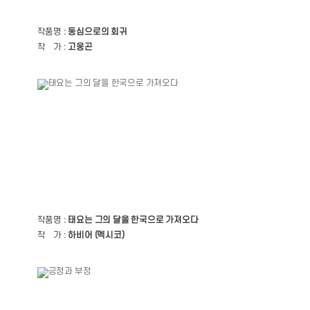
작품명 :
동심으로의 회귀
작 가 :
고웅곤
작품명 :
태요는 그의 달을 한국으로 가져오다
작 가 :
하비어 (멕시코)