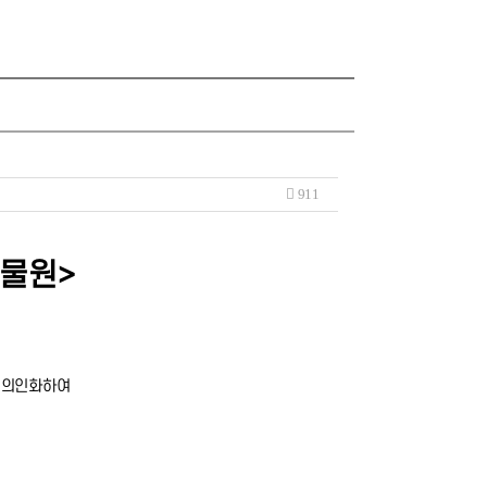
911
동물원>
을 의인화하여