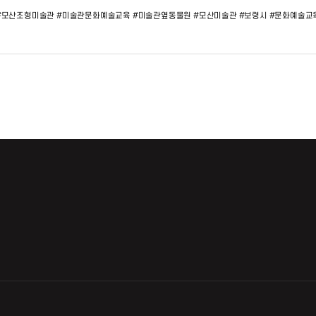
#모산조형미술관 #미술관문화예술교육 #미술관옆동물원 #모산미술관 #보령시 #문화예술교