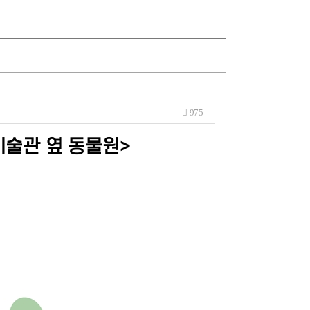
975
미술관 옆 동물원>