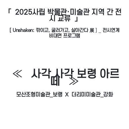
「 2025사립 박물관·미술관 지역 간 전
시 교류 」
[ Unshaken: 깎이고, 굴러가고, 살아간다 展
] _
전시연계
비대면 프로그램
≪
사각 사각 보령 아르
떼
≫
모산조형미술관_보령 X 더리미미술관_강화