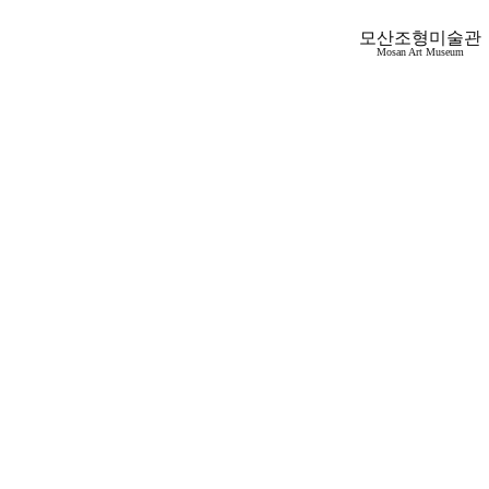
모산조형미술관
Mosan Art Museum