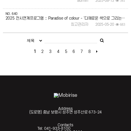
admin
2025-08-13
341
NO.
640
2025 전시연계프로그램 :: Paradise of colour - '다채로운 색으로 그리는 나만의 낙원’ 참여자 모집
최고관리자
2025-05-20
683
1
2
3
4
5
6
7
8
Address
(도로명) 충남 보령시 성주면 성주산로 673-24
Contacts
Tel: 041-933-8100