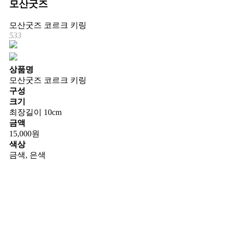
모산굿즈
모산굿즈 코르크 키링
533
상품명
모산굿즈 코르크 키링
구성
크기
최장길이 10cm
금액
15,000원
색상
금색, 은색