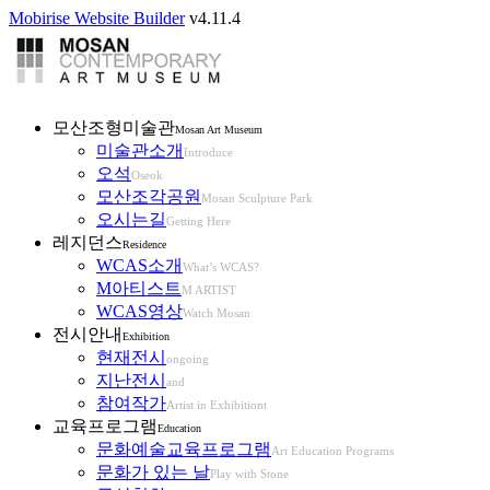
Mobirise Website Builder
v4.11.4
모산조형미술관
Mosan Art Museum
미술관소개
Introduce
오석
Oseok
모산조각공원
Mosan Sculpture Park
오시는길
Getting Here
레지던스
Residence
WCAS소개
What’s WCAS?
M아티스트
M ARTIST
WCAS영상
Watch Mosan
전시안내
Exhibition
현재전시
ongoing
지난전시
and
참여작가
Artist in Exhibitiont
교육프로그램
Education
문화예술교육프로그램
Art Education Programs
문화가 있는 날
Play with Stone