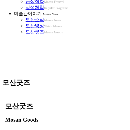
금상첨화
Mosan Festival
상설체험
Regular Programs
미술관이야기
Mosan News
모산소식
Mosan News
모산영상
Watch Mosan
모산굿즈
Mosan Goods
모산굿즈
모산굿즈
Mosan Goods