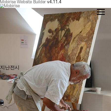
Mobirise Website Builder
v4.11.4
지난전시