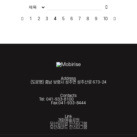
1
2
3
4
5
6
7
8
9
10
Address
(도로명) 충남 보령시 성주면 성주산로 673-24
Contacts
Tel: 041-933-8100
Fax:041-933-8444
Link
개화예술공원
모산뮤지엄 인스타그램
모산레코드 인스타그램