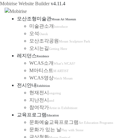
Mobirise Website Builder
v4.11.4
모산조형미술관
Mosan Art Museum
미술관소개
Introduce
오석
Oseok
모산조각공원
Mosan Sculpture Park
오시는길
Getting Here
레지던스
Residence
WCAS소개
What’s WCAS?
M아티스트
M ARTIST
WCAS영상
Watch Mosan
전시안내
Exhibition
현재전시
ongoing
지난전시
and
참여작가
Artist in Exhibitiont
교육프로그램
Education
문화예술교육프로그램
Art Education Programs
문화가 있는 날
Play with Stone
금상첨화
Mosan Festival