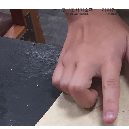
모산조형미술관
레지던스
Mosan Art Museum
Residence